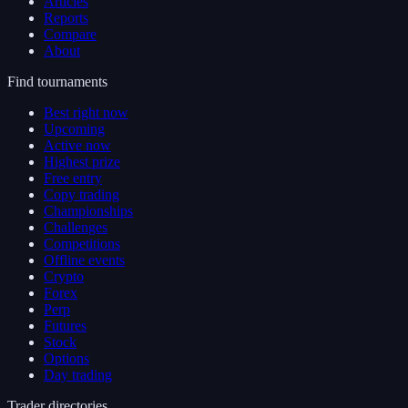
Articles
Reports
Compare
About
Find tournaments
Best right now
Upcoming
Active now
Highest prize
Free entry
Copy trading
Championships
Challenges
Competitions
Offline events
Crypto
Forex
Perp
Futures
Stock
Options
Day trading
Trader directories