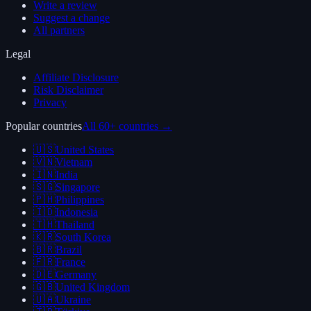
Write a review
Suggest a change
All partners
Legal
Affiliate Disclosure
Risk Disclaimer
Privacy
Popular countries
All 60+ countries →
🇺🇸
United States
🇻🇳
Vietnam
🇮🇳
India
🇸🇬
Singapore
🇵🇭
Philippines
🇮🇩
Indonesia
🇹🇭
Thailand
🇰🇷
South Korea
🇧🇷
Brazil
🇫🇷
France
🇩🇪
Germany
🇬🇧
United Kingdom
🇺🇦
Ukraine